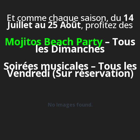
Et comme chaque saison, du
14
Juillet au 25 Août
, profitez des
Mojitos Beach Party
– Tous
les Dimanches
Soirées musicales – Tous les
Vendredi (Sur réservation)
No Images found.