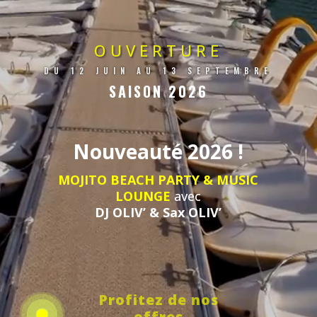
OUVERTURE
DU 12 JUIN AU 13 SEPTEMBRE
SAISON 2026
Nouveauté 2026 !
MOJITO BEACH PARTY & MUSIC
LOUNGE
avec
DJ OLIV’ & Sax OLIV’
Profitez de nos
offres