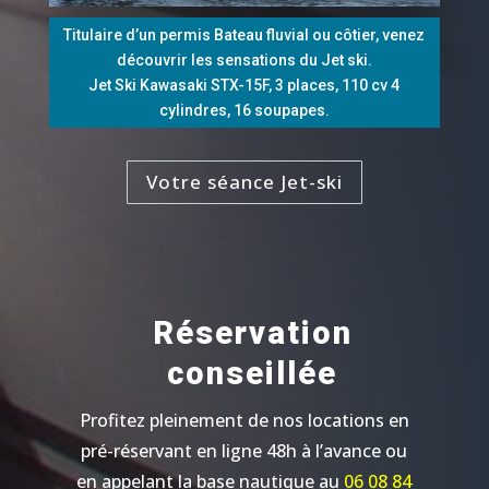
Titulaire d’un permis Bateau fluvial ou côtier, venez
découvrir les sensations du Jet ski.
Jet Ski Kawasaki STX-15F, 3 places, 110 cv 4
cylindres, 16 soupapes.
Votre séance Jet-ski
Réservation
conseillée
Profitez pleinement de nos locations en
pré-réservant en ligne 48h à l’avance ou
en appelant la base nautique au
06 08 84