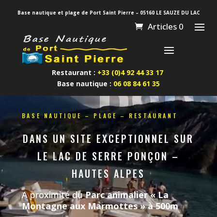
Base nautique et plage de Port Saint Pierre – 05160 LE SAUZE DU LAC
Articles 0
PSP
Restaurant :
+33 (0)4 92 44 33 17
Base nautique :
06 08 84 61 35
Lecteur
vidéo
BASE NAUTIQUE – PLAGE – RESTAURANT
DANS UN SITE EXCEPTIONNEL SUR
LE LAC DE SERRE PONÇON –
HAUTES ALPES
A proximité du
Parc animalier « La
Montagne aux Marmottes » à 500m