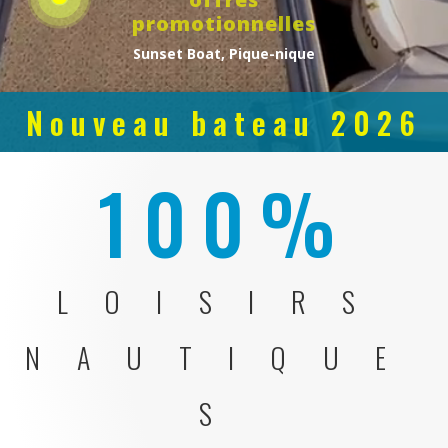
promotionnelles
Sunset Boat, Pique-nique
Nouveau bateau 2026
!!!
100
%
Nouveaux bateaux sans permis
LOISIRS
Equipé Bimini Top, système audio Bluetooth, bain de soleil avant
NAUTIQUE
S