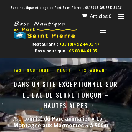
Base nautique et plage de Port Saint Pierre – 05160 LE SAUZE DU LAC
Articles 0
PSP
Restaurant :
+33 (0)4 92 44 33 17
Base nautique :
06 08 84 61 35
Lecteur
vidéo
BASE NAUTIQUE – PLAGE – RESTAURANT
DANS UN SITE EXCEPTIONNEL SUR
LE LAC DE SERRE PONÇON –
HAUTES ALPES
A proximité du
Parc animalier « La
Montagne aux Marmottes » à 500m