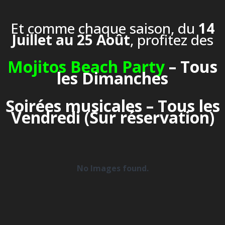
Et comme chaque saison, du
14
Juillet au 25 Août
, profitez des
Mojitos Beach Party
– Tous
les Dimanches
Soirées musicales – Tous les
Vendredi (Sur réservation)
No Images found.