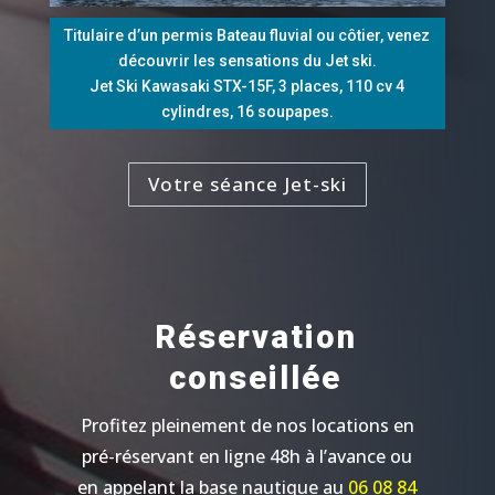
Titulaire d’un permis Bateau fluvial ou côtier, venez
découvrir les sensations du Jet ski.
Jet Ski Kawasaki STX-15F, 3 places, 110 cv 4
cylindres, 16 soupapes.
Votre séance Jet-ski
Réservation
conseillée
Profitez pleinement de nos locations en
pré-réservant en ligne 48h à l’avance ou
en appelant la base nautique au
06 08 84