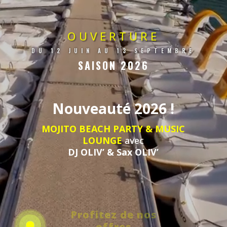
OUVERTURE
DU 12 JUIN AU 13 SEPTEMBRE
SAISON 2026
Nouveauté 2026 !
MOJITO BEACH PARTY & MUSIC
LOUNGE
avec
DJ OLIV’ & Sax OLIV’
Profitez de nos
offres